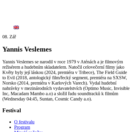
08. Zář
Yannis Veslemes
Yannis Veslemes se narodil v roce 1979 v Aténách a je filmovým
režisérem a hudebním skladatelem. Natočil celovečerní filmy jako
Květy byly její láskou (2024, premiéra v Tribece), The Field Guide
to Evil (2018, antologický film/řecký segment, premiéra na SXSW,
Norsko (2014, premiéra v Karlových Varech). Vydal hudební
nahrávky v mezinárodních vydavatelstvích (Optimo Music, Invisible
Inc, Macadam Mambo a.o) a složil řadu soundtracků k filmům
(Wednesday 04:45, Suntan, Cosmic Candy a.o).
Festival
O festivalu
Program