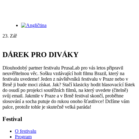
23. Zář
DÁREK PRO DIVÁKY
Dlouhodobý partner festivalu PrusaLab pro vás letos připravil
neuvěřitelnou věc. Sošku vzdávající holt filmu Brazil, který na
festivalu uvedeme! Jeden z návštěvníků festivalu v Praze nebo v
Brně ji bude moci získat. Jak? Stačí klasicky hodit hlasovacící lístek
do osudí po projekci soutěžních filmů, na který uvedete (čitelně)
svůj email. Jakmile v Praze a v Brně festival skončí, proběhne
slosování a socha putuje do rukou onoho šťastlivce! Držíme vám
palce, protože tohle je skutečně velká paráda!
Festival
O festivalu
Program