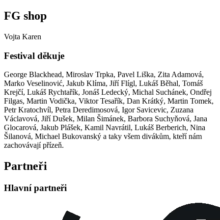
FG shop
Vojta Karen
Festival děkuje
George Blackhead, Miroslav Trpka, Pavel Liška, Zita Adamová,
Marko Veselinović, Jakub Klíma, Jiří Flígl, Lukáš Běhal, Tomáš
Krejčí, Lukáš Rychtařík, Jonáš Ledecký, Michal Suchánek, Ondřej
Filgas, Martin Vodička, Viktor Tesařík, Dan Krátký, Martin Tomek,
Petr Kratochvíl, Petra Deredimosová, Igor Savicevic, Zuzana
Václavová, Jiří Dušek, Milan Šimánek, Barbora Suchyňová, Jana
Glocarová, Jakub Plášek, Kamil Navrátil, Lukáš Berberich, Nina
Šilanová, Michael Bukovanský a taky všem divákům, kteří nám
zachovávají přízeň.
Partneři
Hlavní partneři