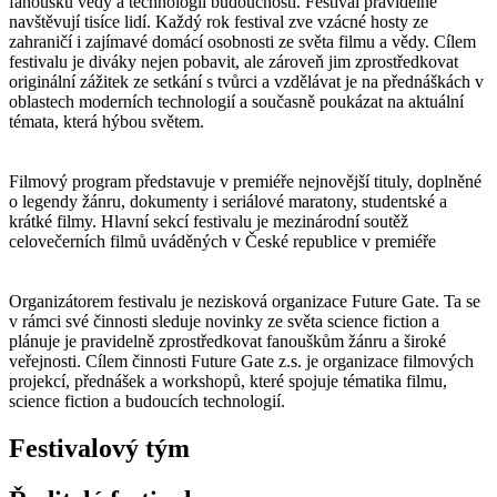
fanoušků vědy a technologií budoucnosti. Festival pravidelně
navštěvují tisíce lidí. Každý rok festival zve vzácné hosty ze
zahraničí i zajímavé domácí osobnosti ze světa filmu a vědy. Cílem
festivalu je diváky nejen pobavit, ale zároveň jim zprostředkovat
originální zážitek ze setkání s tvůrci a vzdělávat je na přednáškách v
oblastech moderních technologií a současně poukázat na aktuální
témata, která hýbou světem.
Filmový program představuje v premiéře nejnovější tituly, doplněné
o legendy žánru, dokumenty i seriálové maratony, studentské a
krátké filmy. Hlavní sekcí festivalu je mezinárodní soutěž
celovečerních filmů uváděných v České republice v premiéře
Organizátorem festivalu je nezisková organizace Future Gate. Ta se
v rámci své činnosti sleduje novinky ze světa science fiction a
plánuje je pravidelně zprostředkovat fanouškům žánru a široké
veřejnosti. Cílem činnosti Future Gate z.s. je organizace filmových
projekcí, přednášek a workshopů, které spojuje tématika filmu,
science fiction a budoucích technologií.
Festivalový tým