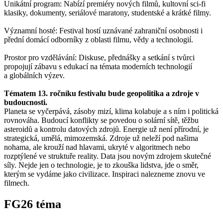
Unikátní program: Nabízí premiéry nových filmů, kultovní sci-fi
klasiky, dokumenty, seriálové maratony, studentské a krátké filmy.
Významní hosté: Festival hostí uznávané zahraniční osobnosti i
přední domácí odborníky z oblasti filmu, vědy a technologií.
Prostor pro vzdělávání: Diskuse, přednášky a setkání s tvůrci
propojují zábavu s edukací na témata moderních technologií
a globálních výzev.
Tématem 13. ročníku festivalu bude geopolitika a zdroje v
budoucnosti.
Planeta se vyčerpává, zásoby mizí, klima kolabuje a s ním i politická
rovnováha. Budoucí konflikty se povedou o solární sítě, těžbu
asteroidů a kontrolu datových zdrojů. Energie už není přírodní, je
strategická, umělá, mimozemská. Zdroje už neleží pod našima
nohama, ale krouží nad hlavami, ukryté v algoritmech nebo
rozptýlené ve struktuře reality. Data jsou novým zdrojem skutečné
síly. Nejde jen o technologie, je to zkouška lidstva, jde o směr,
kterým se vydáme jako civilizace. Inspiraci nalezneme znovu ve
filmech.
FG26 téma