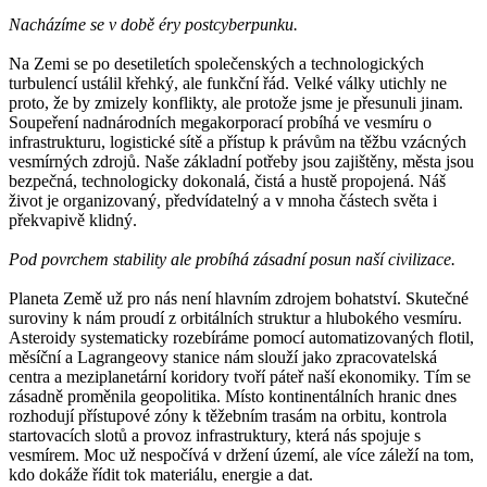
Nacházíme se v době éry postcyberpunku.
Na Zemi se po desetiletích společenských a technologických
turbulencí ustálil křehký, ale funkční řád. Velké války utichly ne
proto, že by zmizely konflikty, ale protože jsme je přesunuli jinam.
Soupeření nadnárodních megakorporací probíhá ve vesmíru o
infrastrukturu, logistické sítě a přístup k právům na těžbu vzácných
vesmírných zdrojů. Naše základní potřeby jsou zajištěny, města jsou
bezpečná, technologicky dokonalá, čistá a hustě propojená. Náš
život je organizovaný, předvídatelný a v mnoha částech světa i
překvapivě klidný.
Pod povrchem stability ale probíhá zásadní posun naší civilizace.
Planeta Země už pro nás není hlavním zdrojem bohatství. Skutečné
suroviny k nám proudí z orbitálních struktur a hlubokého vesmíru.
Asteroidy systematicky rozebíráme pomocí automatizovaných flotil,
měsíční a Lagrangeovy stanice nám slouží jako zpracovatelská
centra a meziplanetární koridory tvoří páteř naší ekonomiky. Tím se
zásadně proměnila geopolitika. Místo kontinentálních hranic dnes
rozhodují přístupové zóny k těžebním trasám na orbitu, kontrola
startovacích slotů a provoz infrastruktury, která nás spojuje s
vesmírem. Moc už nespočívá v držení území, ale více záleží na tom,
kdo dokáže řídit tok materiálu, energie a dat.