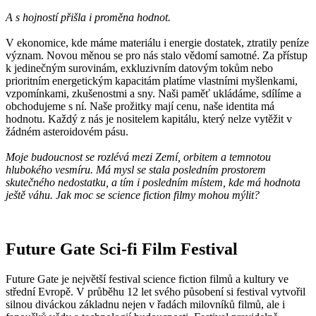
A s hojností přišla i proměna hodnot.
V ekonomice, kde máme materiálu i energie dostatek, ztratily peníze
význam. Novou měnou se pro nás stalo vědomí samotné. Za přístup
k jedinečným surovinám, exkluzivním datovým tokům nebo
prioritním energetickým kapacitám platíme vlastními myšlenkami,
vzpomínkami, zkušenostmi a sny. Naši paměť ukládáme, sdílíme a
obchodujeme s ní. Naše prožitky mají cenu, naše identita má
hodnotu. Každý z nás je nositelem kapitálu, který nelze vytěžit v
žádném asteroidovém pásu.
Moje budoucnost se rozlévá mezi Zemí, orbitem a temnotou
hlubokého vesmíru. Má mysl se stala posledním prostorem
skutečného nedostatku, a tím i posledním místem, kde má hodnota
ještě váhu. Jak moc se science fiction filmy mohou mýlit?
Future Gate Sci-fi Film Festival
Future Gate je největší festival science fiction filmů a kultury ve
střední Evropě. V průběhu 12 let svého působení si festival vytvořil
silnou diváckou základnu nejen v řadách milovníků filmů, ale i