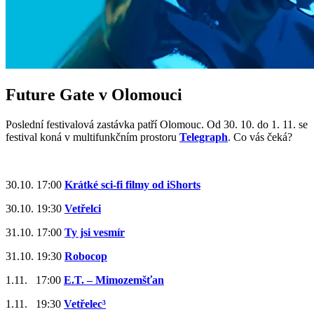
Future Gate v Olomouci
Poslední festivalová zastávka patří Olomouc. Od 30. 10. do 1. 11. se
festival koná v multifunkčním prostoru
Telegraph
. Co vás čeká?
30.10. 17:00
Krátké sci-fi filmy od iShorts
30.10. 19:30
Vetřelci
31.10. 17:00
Ty jsi vesmír
31.10. 19:30
Robocop
1.11. 17:00
E.T. – Mimozemšťan
1.11. 19:30
Vetřelec³