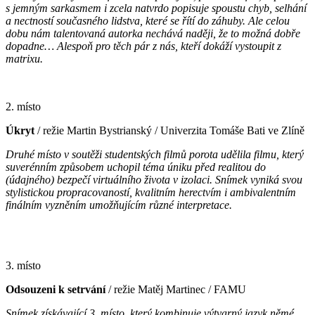
s jemným sarkasmem i zcela natvrdo popisuje spoustu chyb, selhání
a nectností současného lidstva, které se řítí do záhuby. Ale celou
dobu nám talentovaná autorka nechává naději, že to možná dobře
dopadne… Alespoň pro těch pár z nás, kteří dokáží vystoupit z
matrixu.
2. místo
Úkryt
/ režie Martin Bystrianský / Univerzita Tomáše Bati ve Zlíně
Druhé místo v soutěži studentských filmů porota udělila filmu, který
suverénním způsobem uchopil téma úniku před realitou do
(údajného) bezpečí virtuálního života v izolaci. Snímek vyniká svou
stylistickou propracovaností, kvalitním herectvím i ambivalentním
finálním vyzněním umožňujícím různé interpretace.
3. místo
Odsouzeni k setrvání
/ režie Matěj Martinec / FAMU
Snímek získávající 3. místo, který kombinuje výtvarný jazyk němé