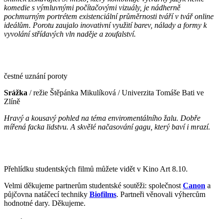
komedie s výmluvnými počítačovými vizuály, je nádherně
pochmurným portrétem existenciální průměrnosti tváří v tvář online
ideálům. Porotu zaujalo inovativní využití barev, nálady a formy k
vyvolání střídavých vln naděje a zoufalství.
čestné uznání poroty
Srážka
/ režie Štěpánka Mikulíková / Univerzita Tomáše Bati ve
Zlíně
Hravý a kousavý pohled na téma enviromentálního žalu. Dobře
mířená facka lidstvu. A skvělé načasování gagu, který baví i mrazí.
Přehlídku studentských filmů můžete vidět v Kino Art 8.10.
Velmi děkujeme partnerům studentské soutěži: společnost
Canon
a
půjčovna natáčecí techniky
Biofilms
. Partneři věnovali výhercům
hodnotné dary. Děkujeme.