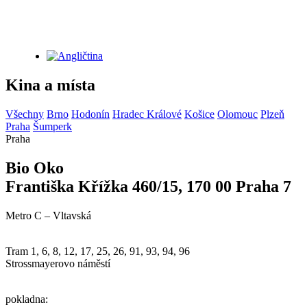
Kina a místa
Všechny
Brno
Hodonín
Hradec Králové
Košice
Olomouc
Plzeň
Praha
Šumperk
Praha
Bio Oko
Františka Křížka 460/15, 170 00 Praha 7
Metro C – Vltavská
Tram 1, 6, 8, 12, 17, 25, 26, 91, 93, 94, 96
Strossmayerovo náměstí
pokladna: